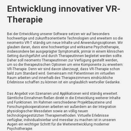
Entwicklung innovativer VR-
Therapie
Bei der Entwicklung unserer Software setzen wir auf besonders
hochwertige und zukunftsorientierte Technologien und erweitern so die
neomento VR-T ständig um neue Inhalte und Anwendungsoptionen. Wir
glauben daran, dass eine hochwertige und wirksame Psychotherapie,
insbesondere bei ausgeprägter Symptomatik, primär in einem klinischen
Setting durchgeführt und durch TherapeutInnen begleitet werden sollte.
Daher soll neomento TherapeutInnen zur Verfügung gestellt werden,
um so die therapeutischen Optionen um eine Komponente zu erweitern:
VR-Therapie. Denn wir sind davon überzeugt, dass VR-Therapie schon
bald zum Standard wird. Gemeinsam mit Patientinnen im virtuellen
Raum arbeiten und innerhalb des Therapiezimmers eindrückliche
Erlebnisse schaffen zu können ist ein unglaublich wertvoller Gedanke.
Das Angebot von Szenarien und Applikationen wird ständig erweitert.
Sämtliche Einnahmen fließen direkt in die Entwicklung weiterer Inhalte
und Funktionen. Im Rahmen verschiedener Projektbausteine und
Forschungskooperationen arbeiten wir außerdem an der Integration
physiologischer Messdaten sowie an völlig neuen
technologiegestützten Therapiemethoden. Virtuelle Erlebnisse
verfügbar, individualisierbar und messbar zu machen ist in unseren
Augen ein wichtiger Schritt für die Weiterentwicklung moderner
Psychotherapie.